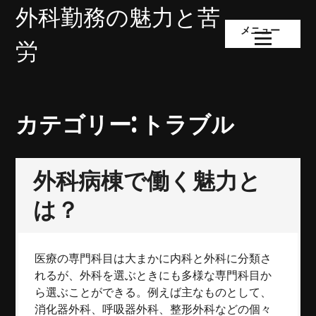
コ
外科勤務の魅力と苦
ン
メニュー
テ
労
ン
ツ
へ
ス
カテゴリー:
トラブル
キ
ッ
プ
外科病棟で働く魅力と
は？
医療の専門科目は大まかに内科と外科に分類さ
れるが、外科を選ぶときにも多様な専門科目か
ら選ぶことができる。例えば主なものとして、
消化器外科、呼吸器外科、整形外科などの個々